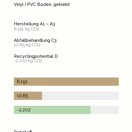
Vinyl I PVC Boden, geklebt
Herstellung A1 – A3
8.191 kg CO2
Abfallbehandlung C3
10.85 kg CO2
Recyclingpotential D
-2.202 kg CO2
8.191
10.85
-2.202