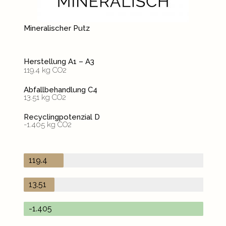
Mineralischer Putz
Herstellung A1 – A3
119.4 kg CO2
Abfallbehandlung C4
13.51 kg CO2
Recyclingpotenzial D
-1.405 kg CO2
119.4
13.51
-1.405