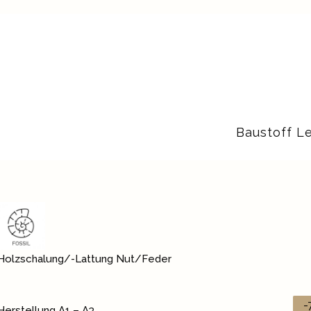
Baustoff L
Holzschalung/-Lattung Nut/Feder
-
Herstellung A1 – A3