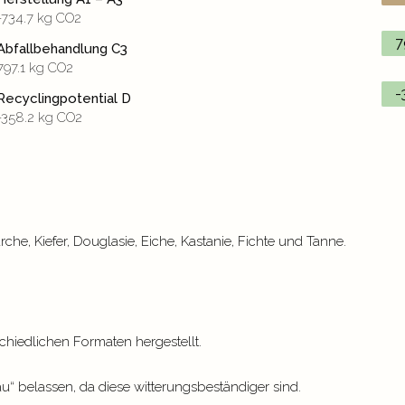
-734.7 kg CO2
7
Abfallbehandlung C3
797.1 kg CO2
-
Recyclingpotential D
-358.2 kg CO2
he, Kiefer, Douglasie, Eiche, Kastanie, Fichte und Tanne.
hiedlichen Formaten hergestellt.
u“ belassen, da diese witterungsbeständiger sind.